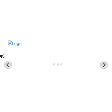
Whatsapp
Daftar Jadi
Download
Member
Telegram
Livechat
Aplikasi Togel
SELAMAT DATANG DI
KICAUTOTO
BANDAR TO
Beranda
Prediksi
Live
Data
Paito
RTP
Syair
Draw
Result
Warna
Slot
Togel
PREDIKSI TOGEL CHINA POOLS – 09