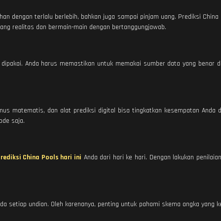
ruhan dengan terlalu berlebih, bahkan juga sampai pinjam uang. Prediksi Chi
 yang realitas dan bermain-main dengan bertanggungjawab.
 dipakai. Anda harus memastikan untuk memakai sumber data yang benar da
mus matematis, dan alat prediksi digital bisa tingkatkan kesempatan Anda
ode saja.
rediksi China Pools hari ini
Anda dari hari ke hari. Dengan lakukan penilai
a setiap undian. Oleh karenanya, penting untuk pahami skema angka yang k