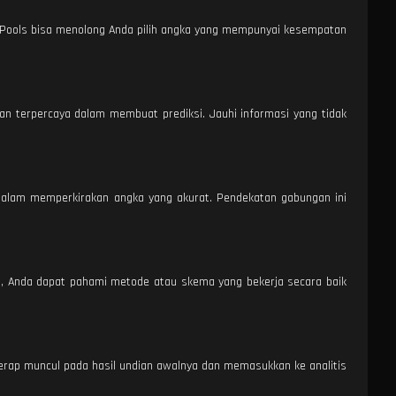
na Pools bisa menolong Anda pilih angka yang mempunyai kesempatan
n terpercaya dalam membuat prediksi. Jauhi informasi yang tidak
 dalam memperkirakan angka yang akurat. Pendekatan gabungan ini
an, Anda dapat pahami metode atau skema yang bekerja secara baik
erap muncul pada hasil undian awalnya dan memasukkan ke analitis