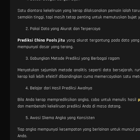
Satu diantara kekeliruan yang kerap dilaksanakan pemain ialah ta
semakin tinggi, tapi masih tetap penting untuk memutuskan bujet
Pakai Data yang Akurat dan Terpercaya
Prediksi China Pools jitu
yang akurat tergantung pada data yang
mempunyai dasar yang terang.
Gabungkan Metode Prediksi yang Berbagai ragam
Menyatukan sejumlah metode analitis seperti data bersejarah, ru
kerap kali lebih efektif dibandingkan cuma memercayakan satu met
Belajar dari Hasil Prediksi Awalnya
Bila Anda kerap memprediksikan angka, coba untuk menulis hasil
p
dan membenahi kekeliruan prediksi Anda di masa datang.
Awasi Skema Angka yang Konsisten
Tiap angka mempunyai kesempatan yang berlainan untuk muncul pad
Anda.