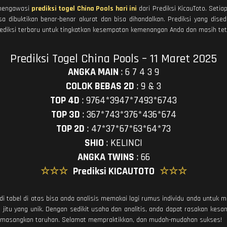
k mengawasi
prediksi togel China Pools hari ini
dari Prediksi KicauToto. Setia
a dibuktikan benar-benar akurat dan bisa dihandalkan. Prediksi yang disedi
prediksi terbaru untuk tingkatkan kesempatan kemenangan Anda dan masih te
Prediksi Togel China Pools – 11 Maret 2025
ANGKA MAIN
:
6 7 4 3 9
COLOK BEBAS 2D
:
9 & 3
TOP 4D
:
9764*3947*7493*6743
TOP 3D
:
367*743*376*436*674
TOP 2D
:
47*37*67*63*64*73
SHIO
:
KELINCI
ANGKA TWINS
:
66
☆☆☆
Prediksi KICAUTOTO
☆☆☆
 di tabel di atas bisa anda analisis memakai lagi rumus individu anda untuk 
 jitu yang unik. Dengan sedikit usaha dan analitis, anda dapat rasakan kesan
memasangkan taruhan. Selamat mempraktikkan, dan mudah-mudahan sukses!