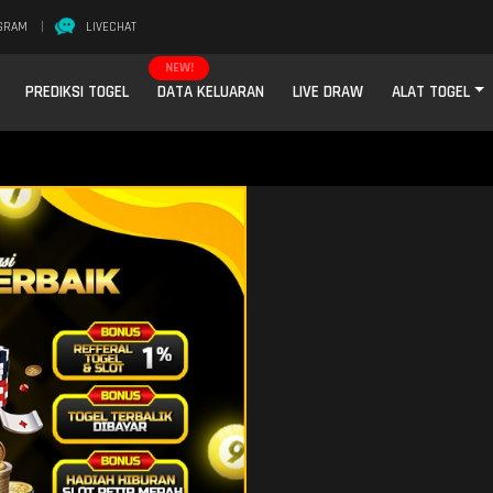
GRAM
LIVECHAT
PREDIKSI TOGEL
DATA KELUARAN
LIVE DRAW
ALAT TOGEL