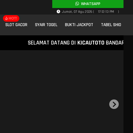
WHATSAPP
Jumat, 07 Agu 2026 (
17:12:13 PM
)
SLOT GACOR
SYAIR TOGEL
BUKTI JACKPOT
TABEL SHIO
SELAMAT DATANG DI
KICAUTOTO
BANDAR TOGEL ON