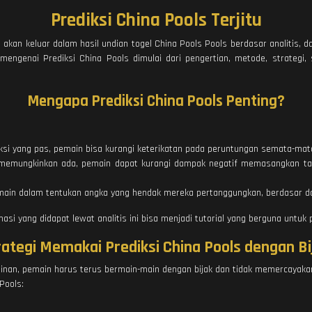
Prediksi China Pools Terjitu
 akan keluar dalam hasil undian togel China Pools Pools berdasar analitis, 
i mengenai Prediksi China Pools dimulai dari pengertian, metode, strate
Mengapa Prediksi China Pools Penting?
ksi yang pas, pemain bisa kurangi keterikatan pada peruntungan semata-ma
memungkinkan ada, pemain dapat kurangi dampak negatif memasangkan ta
ain dalam tentukan angka yang hendak mereka pertanggungkan, berdasar dat
masi yang didapat lewat analitis ini bisa menjadi tutorial yang berguna unt
rategi Memakai Prediksi China Pools dengan Bi
nan, pemain harus terus bermain-main dengan bijak dan tidak memercayakan 
Pools: