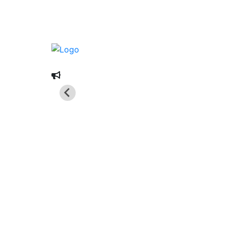
Daftar Jadi Mem
Download Aplikasi Togel
Beranda
Prediks
PREDIKSI TOGEL CHINA
Pred