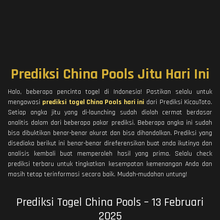
Prediksi China Pools Jitu Hari Ini
Halo, beberapa pencinta togel di Indonesia! Pastikan selalu untuk
mengawasi
prediksi togel China Pools hari ini
dari Prediksi KicauToto.
Setiap angka jitu yang di-launching sudah diolah cermat berdasar
analitis dalam dari beberapa pakar prediksi. Beberapa angka ini sudah
bisa dibuktikan benar-benar akurat dan bisa dihandalkan. Prediksi yang
disediaka berikut ini benar-benar direferensikan buat anda ikutinya dan
analisis kembali buat memperoleh hasil yang prima. Selalu check
prediksi terbaru untuk tingkatkan kesempatan kemenangan Anda dan
masih tetap terinformasi secara baik. Mudah-mudahan untung!
Prediksi Togel China Pools – 13 Februari
2025