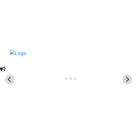
Whatsapp
Daftar Jadi
Download
Member
Telegram
Livechat
Aplikasi Togel
SELAMAT DATANG DI
KICAUTOTO
BANDAR T
Beranda
Prediksi
Live
Data
Paito
RTP
Syair
Draw
Result
Warna
Slot
Togel
PREDIKSI TOGEL CHINA POOLS – 14