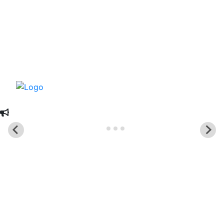
Whatsapp
Daftar Jadi
Download
Member
Telegram
Livechat
Aplikasi Togel
SELAMAT DATANG DI
KICAUTOTO
BANDAR TO
Beranda
Prediksi
Live
Data
Paito
RTP
Syair
Draw
Result
Warna
Slot
Togel
PREDIKSI TOGEL CHINA POOLS – 24