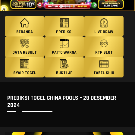
BERANDA
PREDIKSI
LIVE DRAW
DATA RESULT
PAITO WARNA
RTP SLOT
SYAIR TOGEL
BUKTI JP
TABEL SHIO
PREDIKSI TOGEL CHINA POOLS – 28 DESEMBER
2024