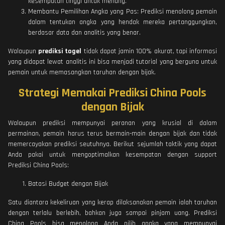
kesempatan tinggi untuk menang.
Membantu Pemilihan Angka yang Pas: Prediksi menolong pemain
dalam tentukan angka yang hendak mereka pertanggungkan,
berdasar data dan analitis yang benar.
Walaupun
prediksi togel
tidak dapat jamin 100% akurat, tapi informasi
yang didapat lewat analitis ini bisa menjadi tutorial yang berguna untuk
pemain untuk memasangkan taruhan dengan bijak.
Strategi Memakai Prediksi China Pools
dengan Bijak
Walaupun prediksi mempunyai peranan yang krusial di dalam
permainan, pemain harus terus bermain-main dengan bijak dan tidak
memercayakan prediksi seutuhnya. Berikut sejumlah taktik yang dapat
Anda pakai untuk mengoptimalkan kesempatan dengan support
Prediksi China Pools:
Batasi Budget dengan Bijak
Satu diantara kekeliruan yang kerap dilaksanakan pemain ialah taruhan
dengan terlalu berlebih, bahkan juga sampai pinjam uang. Prediksi
China Pools bisa menolong Anda pilih angka yang mempunyai