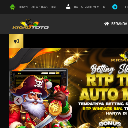
DAFTAR JADI MEMBER
TELE
DOWNLOAD APLIKASI TOGEL
BERANDA