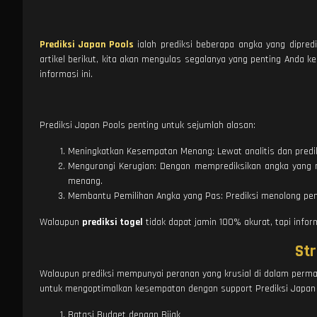
Prediksi Japan Pools
ialah prediksi beberapa angka yang dipredi
artikel berikut, kita akan mengulas segalanya yang penting Anda 
informasi ini.
Prediksi Japan Pools penting untuk sejumlah alasan:
Meningkatkan Kesempatan Menang: Lewat analitis dan predi
Mengurangi Kerugian: Dengan memprediksikan angka yang 
menang.
Membantu Pemilihan Angka yang Pas: Prediksi menolong pem
Walaupun
prediksi togel
tidak dapat jamin 100% akurat, tapi infor
Str
Walaupun prediksi mempunyai peranan yang krusial di dalam permai
untuk mengoptimalkan kesempatan dengan support Prediksi Japan 
Batasi Budget dengan Bijak