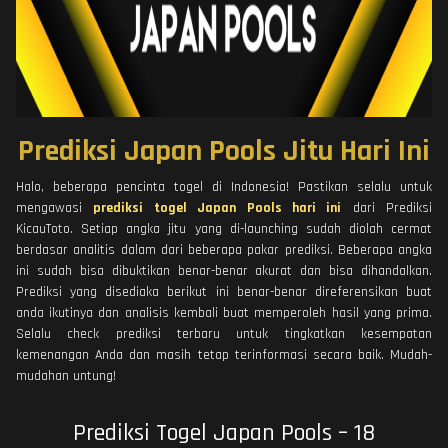
Prediksi Japan Pools Jitu Hari Ini
Halo, beberapa pencinta togel di Indonesia! Pastikan selalu untuk
mengawasi
prediksi togel Japan Pools hari ini
dari Prediksi
KicauToto. Setiap angka jitu yang di-launching sudah diolah cermat
berdasar analitis dalam dari beberapa pakar prediksi. Beberapa angka
ini sudah bisa dibuktikan benar-benar akurat dan bisa dihandalkan.
Prediksi yang disediaka berikut ini benar-benar direferensikan buat
anda ikutinya dan analisis kembali buat memperoleh hasil yang prima.
Selalu check prediksi terbaru untuk tingkatkan kesempatan
kemenangan Anda dan masih tetap terinformasi secara baik. Mudah-
mudahan untung!
Prediksi Togel Japan Pools – 18