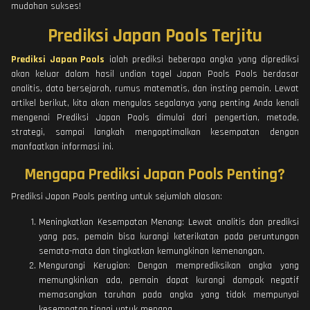
mudahan sukses!
Prediksi Japan Pools Terjitu
Prediksi Japan Pools
ialah prediksi beberapa angka yang diprediksi
akan keluar dalam hasil undian togel Japan Pools Pools berdasar
analitis, data bersejarah, rumus matematis, dan insting pemain. Lewat
artikel berikut, kita akan mengulas segalanya yang penting Anda kenali
mengenai Prediksi Japan Pools dimulai dari pengertian, metode,
strategi, sampai langkah mengoptimalkan kesempatan dengan
manfaatkan informasi ini.
Mengapa Prediksi Japan Pools Penting?
Prediksi Japan Pools penting untuk sejumlah alasan:
Meningkatkan Kesempatan Menang: Lewat analitis dan prediksi
yang pas, pemain bisa kurangi keterikatan pada peruntungan
semata-mata dan tingkatkan kemungkinan kemenangan.
Mengurangi Kerugian: Dengan memprediksikan angka yang
memungkinkan ada, pemain dapat kurangi dampak negatif
memasangkan taruhan pada angka yang tidak mempunyai
kesempatan tinggi untuk menang.