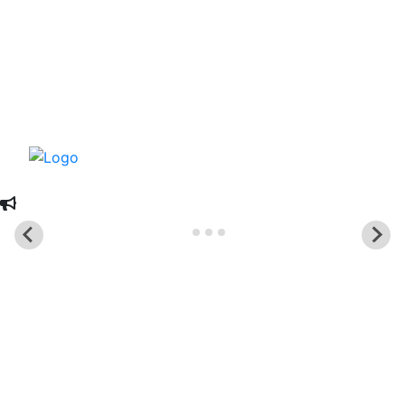
Whatsapp
Daftar Jadi
Download
Member
Telegram
Livechat
Aplikasi Togel
SELAMAT DATANG DI
KICAUTOTO
BANDAR TO
Beranda
Prediksi
Live
Data
Paito
RTP
Syair
Draw
Result
Warna
Slot
Togel
PREDIKSI TOGEL JAPAN POOLS – 24