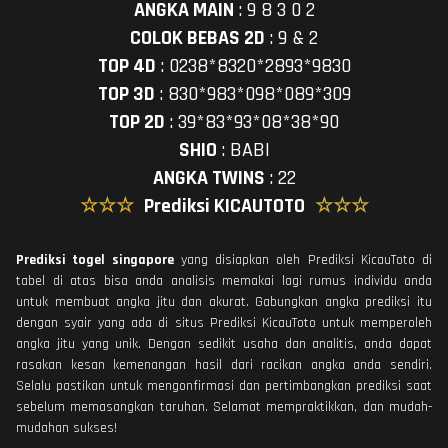
ANGKA MAIN
:
9 8 3 0 2
COLOK BEBAS 2D
:
9 & 2
TOP 4D
:
0238*8320*2893*9830
TOP 3D
:
830*983*098*089*309
TOP 2D
:
39*83*93*08*38*90
SHIO
:
BABI
ANGKA TWINS
:
22
☆☆☆
Prediksi KICAUTOTO
☆☆☆
Prediksi togel singapore
yang disiapkan oleh Prediksi KicauToto di
tabel di atas bisa anda analisis memakai lagi rumus individu anda
untuk membuat angka jitu dan akurat. Gabungkan angka prediksi itu
dengan syair yang ada di situs Prediksi KicauToto untuk memperoleh
angka jitu yang unik. Dengan sedikit usaha dan analitis, anda dapat
rasakan kesan kemenangan hasil dari racikan angka anda sendiri.
Selalu pastikan untuk mengonfirmasi dan pertimbangkan prediksi saat
sebelum memasangkan taruhan. Selamat mempraktikkan, dan mudah-
mudahan sukses!