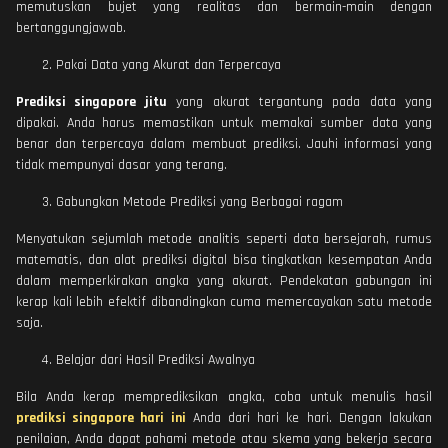
memutuskan bujet yang realitas dan bermain-main dengan
bertanggungjawab.
Pakai Data yang Akurat dan Terpercaya
Prediksi singapore jitu
yang akurat tergantung pada data yang
dipakai. Anda harus memastikan untuk memakai sumber data yang
benar dan terpercaya dalam membuat prediksi. Jauhi informasi yang
tidak mempunyai dasar yang terang.
Gabungkan Metode Prediksi yang Berbagai ragam
Menyatukan sejumlah metode analitis seperti data bersejarah, rumus
matematis, dan alat prediksi digital bisa tingkatkan kesempatan Anda
dalam memperkirakan angka yang akurat. Pendekatan gabungan ini
kerap kali lebih efektif dibandingkan cuma memercayakan satu metode
saja.
Belajar dari Hasil Prediksi Awalnya
Bila Anda kerap memprediksikan angka, coba untuk menulis hasil
prediksi singapore hari ini
Anda dari hari ke hari. Dengan lakukan
penilaian, Anda dapat pahami metode atau skema yang bekerja secara