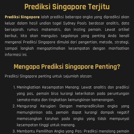
Prediksi Singapore Terjitu
Prediksi Singapore
ialah prediksi beberapa angka yang diprediksi akan
keluar dalam hasil undian togel Sydney Pools berdasar analitis, data
bersejarah, rumus matematis, dan insting pemain. Lewat artikel
berikut, kita akan mengulas segalanya yang penting Anda kenali
mengenai Prediksi Singapore dimulai dari pengertian, metode, strategi,
sampai langkah mengoptimalkan kesempatan dengan manfaatkan
informasi ini.
Mengapa Prediksi Singapore Penting?
Prediksi Singapore penting untuk sejumlah alasan:
Meningkatkan Kesempatan Menang: Lewat analitis dan prediksi
yang pas, pemain bisa kurangi keterikatan pada peruntungan
semata-mata dan tingkatkan kemungkinan kemenangan.
Mengurangi Kerugian: Dengan memprediksikan angka yang
memungkinkan ada, pemain dapat kurangi dampak negatif
memasangkan taruhan pada angka yang tidak mempunyai
kesempatan tinggi untuk menang.
Membantu Pemilihan Angka yang Pas: Prediksi menolong pemain