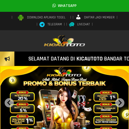
WHATSAPP
DAFTAR JADI MEMBER
DOWNLOAD APLIKASI TOGEL
TELEGRAM
LIVECHAT
SELAMAT DATANG DI
KICAUTOTO
BANDAR TOGEL