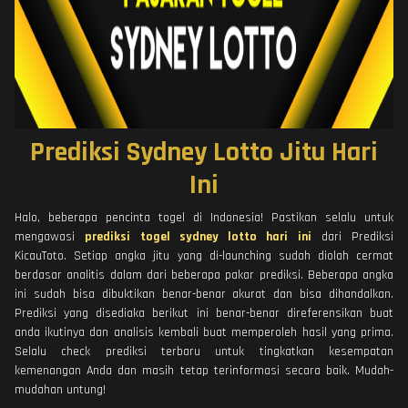
Prediksi Sydney Lotto Jitu Hari
Ini
Halo, beberapa pencinta togel di Indonesia! Pastikan selalu untuk
mengawasi
prediksi togel sydney lotto hari ini
dari Prediksi
KicauToto. Setiap angka jitu yang di-launching sudah diolah cermat
berdasar analitis dalam dari beberapa pakar prediksi. Beberapa angka
ini sudah bisa dibuktikan benar-benar akurat dan bisa dihandalkan.
Prediksi yang disediaka berikut ini benar-benar direferensikan buat
anda ikutinya dan analisis kembali buat memperoleh hasil yang prima.
Selalu check prediksi terbaru untuk tingkatkan kesempatan
kemenangan Anda dan masih tetap terinformasi secara baik. Mudah-
mudahan untung!