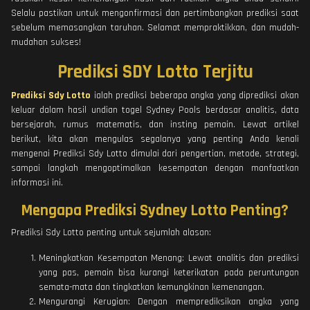
Selalu pastikan untuk mengonfirmasi dan pertimbangkan prediksi saat
sebelum memasangkan taruhan. Selamat mempraktikkan, dan mudah-
mudahan sukses!
Prediksi SDY Lotto Terjitu
Prediksi Sdy Lotto
ialah prediksi beberapa angka yang diprediksi akan
keluar dalam hasil undian togel Sydney Pools berdasar analitis, data
bersejarah, rumus matematis, dan insting pemain. Lewat artikel
berikut, kita akan mengulas segalanya yang penting Anda kenali
mengenai Prediksi Sdy Lotto dimulai dari pengertian, metode, strategi,
sampai langkah mengoptimalkan kesempatan dengan manfaatkan
informasi ini.
Mengapa Prediksi Sydney Lotto Penting?
Prediksi Sdy Lotto penting untuk sejumlah alasan:
Meningkatkan Kesempatan Menang: Lewat analitis dan prediksi
yang pas, pemain bisa kurangi keterikatan pada peruntungan
semata-mata dan tingkatkan kemungkinan kemenangan.
Mengurangi Kerugian: Dengan memprediksikan angka yang