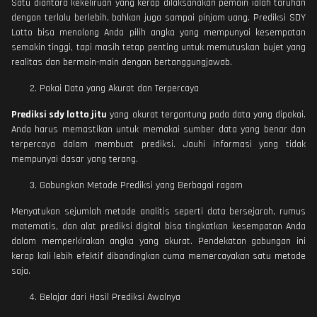
Satu diantara kekeliruan yang kerap dilaksanakan pemain ialah taruhan
dengan terlalu berlebih, bahkan juga sampai pinjam uang. Prediksi SDY
Lotto bisa menolong Anda pilih angka yang mempunyai kesempatan
semakin tinggi, tapi masih tetap penting untuk memutuskan bujet yang
realitas dan bermain-main dengan bertanggungjawab.
Pakai Data yang Akurat dan Terpercaya
Prediksi sdy lotto jitu
yang akurat tergantung pada data yang dipakai.
Anda harus memastikan untuk memakai sumber data yang benar dan
terpercaya dalam membuat prediksi. Jauhi informasi yang tidak
mempunyai dasar yang terang.
Gabungkan Metode Prediksi yang Berbagai ragam
Menyatukan sejumlah metode analitis seperti data bersejarah, rumus
matematis, dan alat prediksi digital bisa tingkatkan kesempatan Anda
dalam memperkirakan angka yang akurat. Pendekatan gabungan ini
kerap kali lebih efektif dibandingkan cuma memercayakan satu metode
saja.
Belajar dari Hasil Prediksi Awalnya