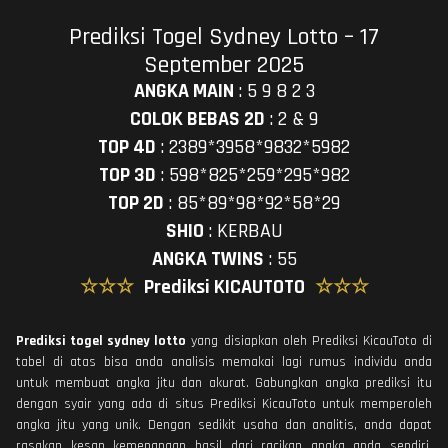
Prediksi Togel Sydney Lotto – 17
September 2025
ANGKA MAIN
:
5 9 8 2 3
COLOK BEBAS 2D
:
2 & 9
TOP 4D
:
2389*3958*9832*5982
TOP 3D
:
598*825*259*295*982
TOP 2D
:
85*89*98*92*58*29
SHIO
:
KERBAU
ANGKA TWINS
:
55
☆☆☆
Prediksi KICAUTOTO
☆☆☆
Prediksi togel sydney lotto
yang disiapkan oleh Prediksi KicauToto di
tabel di atas bisa anda analisis memakai lagi rumus individu anda
untuk membuat angka jitu dan akurat. Gabungkan angka prediksi itu
dengan syair yang ada di situs Prediksi KicauToto untuk memperoleh
angka jitu yang unik. Dengan sedikit usaha dan analitis, anda dapat
rasakan kesan kemenangan hasil dari racikan angka anda sendiri.