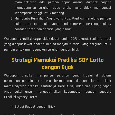
memungkinkan ada, pemain dapat kurangi dampak negatif
memasangkan taruhan pada angka yang tidak mempunyai
kesempatan tinggi untuk menang.
Membantu Pemilihan Angka yang Pas: Prediksi menolong pemain
dalam tentukan angka yang hendak mereka pertanggungkan,
berdasar data dan analitis yang benar.
Walaupun
prediksi togel
tidak dapat jamin 100% akurat, tapi informasi
yang didapat lewat analitis ini bisa menjadi tutorial yang berguna untuk
pemain untuk memasangkan taruhan dengan bijak.
Strategi Memakai Prediksi SDY Lotto
dengan Bijak
Walaupun prediksi mempunyai peranan yang krusial di dalam
permainan, pemain harus terus bermain-main dengan bijak dan tidak
memercayakan prediksi seutuhnya. Berikut sejumlah taktik yang dapat
Anda pakai untuk mengoptimalkan kesempatan dengan support
Prediksi Sydney Lotto:
Batasi Budget dengan Bijak