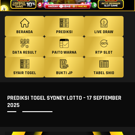
BERANDA
PREDIKSI
LIVE DRAW
DATA RESULT
PAITO WARNA
RTP SLOT
SYAIR TOGEL
BUKTI JP
TABEL SHIO
PREDIKSI TOGEL SYDNEY LOTTO – 17 SEPTEMBER
2025