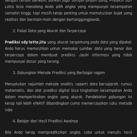
dengan terlalu berlebih, bahkan juga sampai pinjam uang. Prediksi SDY
Lotto bisa menolong Anda pilih angka yang mempunyai kesempatan
semakin tinggi, tapi masih tetap penting untuk memutuskan bujet yang
realitas dan bermain-main dengan bertanggungjawab.
Pakai Data yang Akurat dan Terpercaya
Prediksi sdy lotto jitu
yang akurat tergantung pada data yang dipakai.
Anda harus memastikan untuk memakai sumber data yang benar dan
terpercaya dalam membuat prediksi. Jauhi informasi yang tidak
mempunyai dasar yang terang.
Gabungkan Metode Prediksi yang Berbagai ragam
Menyatukan sejumlah metode analitis seperti data bersejarah, rumus
matematis, dan alat prediksi digital bisa tingkatkan kesempatan Anda
dalam memperkirakan angka yang akurat. Pendekatan gabungan ini
kerap kali lebih efektif dibandingkan cuma memercayakan satu metode
saja.
Belajar dari Hasil Prediksi Awalnya
Bila Anda kerap memprediksikan angka, coba untuk menulis hasil