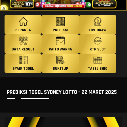
BERANDA
PREDIKSI
LIVE DRAW
DATA RESULT
PAITO WARNA
RTP SLOT
SYAIR TOGEL
BUKTI JP
TABEL SHIO
PREDIKSI TOGEL SYDNEY LOTTO – 22 MARET 2025