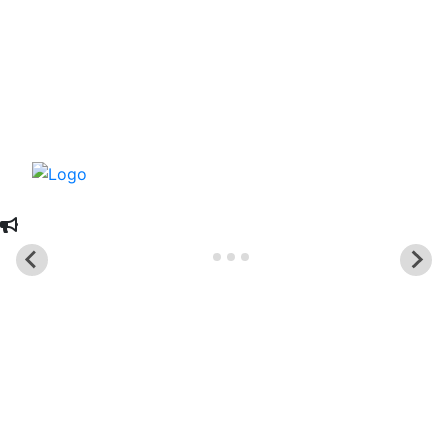
Whatsapp
Daftar Jadi
Download
Member
Telegram
Livechat
Aplikasi Togel
SELAMAT DATANG DI
KICAUTOTO
BANDAR T
Beranda
Prediksi
Live
Data
Paito
RTP
Syair
Draw
Result
Warna
Slot
Togel
PREDIKSI TOGEL SYDNEY LOTTO – 29