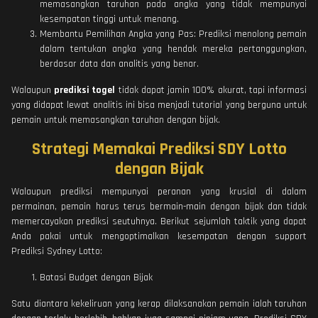
memasangkan taruhan pada angka yang tidak mempunyai
kesempatan tinggi untuk menang.
Membantu Pemilihan Angka yang Pas: Prediksi menolong pemain
dalam tentukan angka yang hendak mereka pertanggungkan,
berdasar data dan analitis yang benar.
Walaupun
prediksi togel
tidak dapat jamin 100% akurat, tapi informasi
yang didapat lewat analitis ini bisa menjadi tutorial yang berguna untuk
pemain untuk memasangkan taruhan dengan bijak.
Strategi Memakai Prediksi SDY Lotto
dengan Bijak
Walaupun prediksi mempunyai peranan yang krusial di dalam
permainan, pemain harus terus bermain-main dengan bijak dan tidak
memercayakan prediksi seutuhnya. Berikut sejumlah taktik yang dapat
Anda pakai untuk mengoptimalkan kesempatan dengan support
Prediksi Sydney Lotto:
Batasi Budget dengan Bijak
Satu diantara kekeliruan yang kerap dilaksanakan pemain ialah taruhan