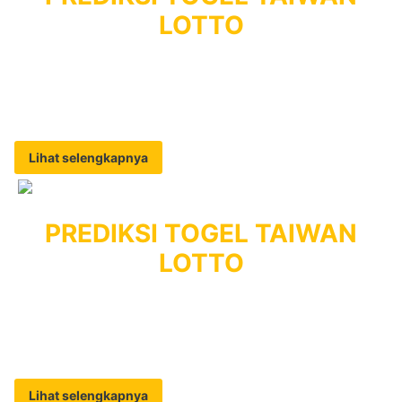
LOTTO
05 Agustus 2026
prediksi@kicau
Prediksi Taiwan Lotto Jitu Hari Ini Halo, beberapa pencinta togel di
Indonesia! Pastikan selalu untuk mengawasi prediksi togel Taiwan
Lotto . . .
Lihat selengkapnya
PREDIKSI TOGEL TAIWAN
LOTTO
04 Agustus 2026
prediksi@kicau
Prediksi Taiwan Lotto Jitu Hari Ini Halo, beberapa pencinta togel di
Indonesia! Pastikan selalu untuk mengawasi prediksi togel Taiwan
Lotto . . .
Lihat selengkapnya