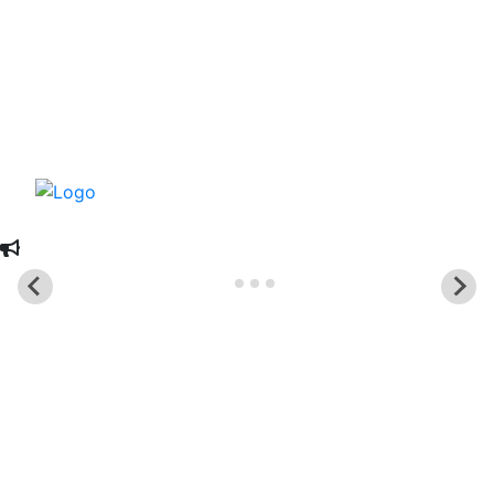
Whatsapp
Daftar Jadi
Download
Member
Telegram
Livechat
Aplikasi Togel
SELAMAT DATANG DI
KICAUTOTO
BANDAR 
Beranda
Prediksi
Live
Data
Paito
RTP
Syair
Draw
Result
Warna
Slot
Togel
PREDIKSI TOGEL TAIWAN LOTTO