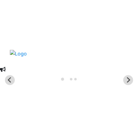
Whatsapp
Daftar Jadi
Download
Member
Telegram
Livechat
Aplikasi Togel
SELAMAT DATANG DI
KICAUTOTO
BANDAR TOGE
…
Beranda
Prediksi
Live
Data
Paito
RTP
Syair
Draw
Result
Warna
Slot
Togel
PREDIKSI TOGEL TOTO MACAU – 14 APRIL