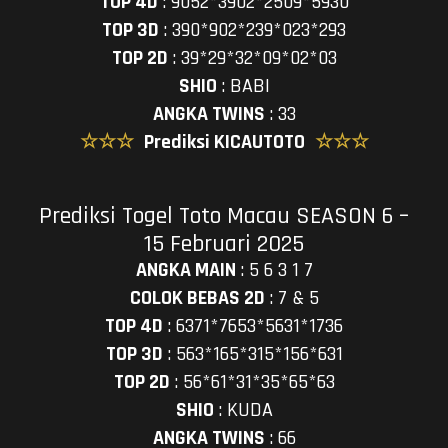
TOP 4D
:
9052*3902*2509*5930
TOP 3D
:
390*902*239*023*293
TOP 2D
:
39*29*32*09*02*03
SHIO
:
BABI
ANGKA TWINS
:
33
☆☆☆
Prediksi KICAUTOTO
☆☆☆
Prediksi Togel Toto Macau SEASON 6 –
15 Februari 2025
ANGKA MAIN
:
5 6 3 1 7
COLOK BEBAS 2D
:
7 & 5
TOP 4D
:
6371*7653*5631*1736
TOP 3D
:
563*165*315*156*631
TOP 2D
:
56*61*31*35*65*63
SHIO
:
KUDA
ANGKA TWINS
:
66