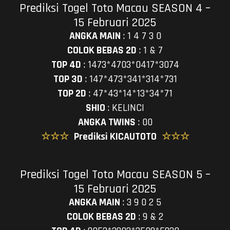
Prediksi Togel Toto Macau SEASON 4 –
15 Februari 2025
ANGKA MAIN
:
1 4 7 3 0
COLOK BEBAS 2D
:
1 & 7
TOP 4D
:
1473*4703*0417*3074
TOP 3D
:
147*473*341*314*731
TOP 2D
:
47*43*14*13*34*71
SHIO
:
KELINCI
ANGKA TWINS
:
00
☆☆☆
Prediksi KICAUTOTO
☆☆☆
Prediksi Togel Toto Macau SEASON 5 –
15 Februari 2025
ANGKA MAIN
:
3 9 0 2 5
COLOK BEBAS 2D
:
9 & 2