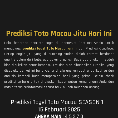
Prediksi Toto Macau Jitu Hari Ini
Halo, beberapa pencinta togel di Indonesia! Pastikan selalu untuk
mengawasi
prediksi togel Toto Macau hari ini
dari Prediksi KicauToto.
Setiap angka jitu yang di-launching sudah diolah cermat berdasar
analitis dalam dari beberapa pakar prediksi. Beberapa angka ini sudah
bisa dibuktikan benar-benar akurat dan bisa dihandalkan. Prediksi yang
disediaka berikut ini benar-benar direferensikan buat anda ikutinya dan
analisis kembali buat memperoleh hasil yang prima. Selalu check
prediksi terbaru untuk tingkatkan kesempatan kemenangan Anda dan
masih tetap terinformasi secara baik. Mudah-mudahan untung!
Prediksi Togel Toto Macau SEASON 1 –
15 Februari 2025
ANGKA MAIN
:
4 5 2 7 0