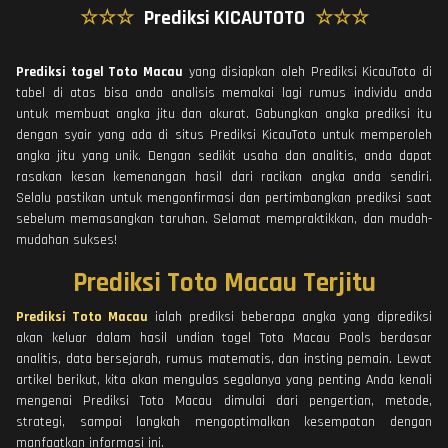
☆☆☆
Prediksi KICAUTOTO
☆☆☆
Prediksi togel Toto Macau
yang disiapkan oleh Prediksi KicauToto di
tabel di atas bisa anda analisis memakai lagi rumus individu anda
untuk membuat angka jitu dan akurat. Gabungkan angka prediksi itu
dengan syair yang ada di situs Prediksi KicauToto untuk memperoleh
angka jitu yang unik. Dengan sedikit usaha dan analitis, anda dapat
rasakan kesan kemenangan hasil dari racikan angka anda sendiri.
Selalu pastikan untuk mengonfirmasi dan pertimbangkan prediksi saat
sebelum memasangkan taruhan. Selamat mempraktikkan, dan mudah-
mudahan sukses!
Prediksi Toto Macau Terjitu
Prediksi Toto Macau
ialah prediksi beberapa angka yang diprediksi
akan keluar dalam hasil undian togel Toto Macau Pools berdasar
analitis, data bersejarah, rumus matematis, dan insting pemain. Lewat
artikel berikut, kita akan mengulas segalanya yang penting Anda kenali
mengenai Prediksi Toto Macau dimulai dari pengertian, metode,
strategi, sampai langkah mengoptimalkan kesempatan dengan
manfaatkan informasi ini.