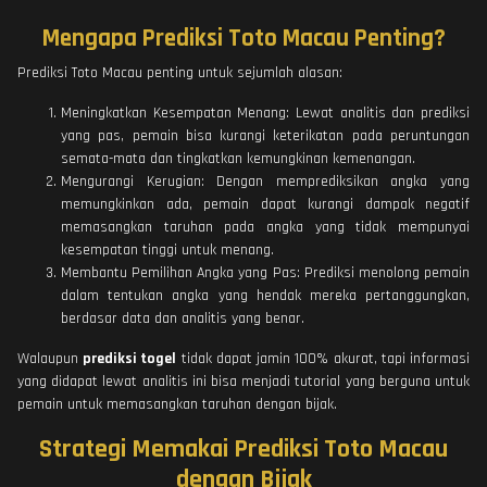
Mengapa Prediksi Toto Macau Penting?
Prediksi Toto Macau penting untuk sejumlah alasan:
Meningkatkan Kesempatan Menang: Lewat analitis dan prediksi
yang pas, pemain bisa kurangi keterikatan pada peruntungan
semata-mata dan tingkatkan kemungkinan kemenangan.
Mengurangi Kerugian: Dengan memprediksikan angka yang
memungkinkan ada, pemain dapat kurangi dampak negatif
memasangkan taruhan pada angka yang tidak mempunyai
kesempatan tinggi untuk menang.
Membantu Pemilihan Angka yang Pas: Prediksi menolong pemain
dalam tentukan angka yang hendak mereka pertanggungkan,
berdasar data dan analitis yang benar.
Walaupun
prediksi togel
tidak dapat jamin 100% akurat, tapi informasi
yang didapat lewat analitis ini bisa menjadi tutorial yang berguna untuk
pemain untuk memasangkan taruhan dengan bijak.
Strategi Memakai Prediksi Toto Macau
dengan Bijak