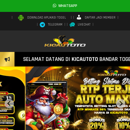
WHATSAPP
DAFTAR JADI MEMBER
DOWNLOAD APLIKASI TOGEL
TELEGRAM
LIVECHAT
SELAMAT DATANG DI
KICAUTOTO
BANDAR TOGEL ON