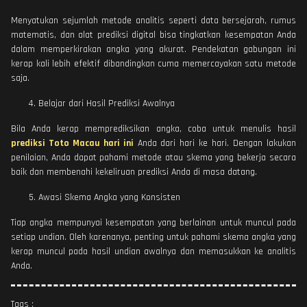
Menyatukan sejumlah metode analitis seperti data bersejarah, rumus
matematis, dan alat prediksi digital bisa tingkatkan kesempatan Anda
dalam memperkirakan angka yang akurat. Pendekatan gabungan ini
kerap kali lebih efektif dibandingkan cuma memercayakan satu metode
saja.
Belajar dari Hasil Prediksi Awalnya
Bila Anda kerap memprediksikan angka, coba untuk menulis hasil
prediksi Toto Macau hari ini
Anda dari hari ke hari. Dengan lakukan
penilaian, Anda dapat pahami metode atau skema yang bekerja secara
baik dan membenahi kekeliruan prediksi Anda di masa datang.
Awasi Skema Angka yang Konsisten
Tiap angka mempunyai kesempatan yang berlainan untuk muncul pada
setiap undian. Oleh karenanya, penting untuk pahami skema angka yang
kerap muncul pada hasil undian awalnya dan memasukkan ke analitis
Anda.
Tags :