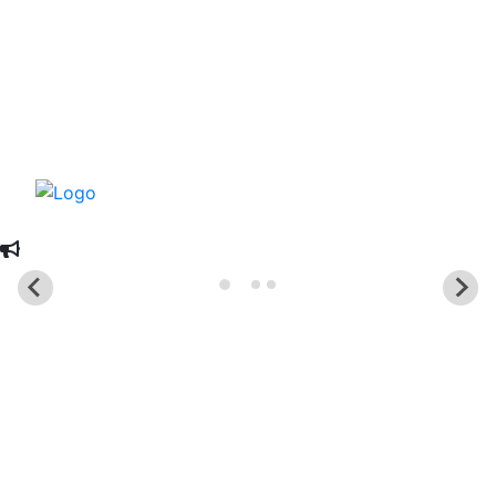
Whatsapp
Daftar Jadi
Download
Member
Telegram
Livechat
Aplikasi Togel
SELAMAT DATANG DI
KICAUTOTO
BANDAR TOGE
…
Beranda
Prediksi
Live
Data
Paito
RTP
Syair
Draw
Result
Warna
Slot
Togel
PREDIKSI TOGEL TOTO MACAU – 19