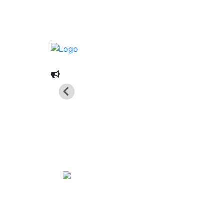
Daftar Jadi Mem
Download Aplikasi Togel
Beranda
Prediks
SYAIR TOGEL HONGKON
Sya