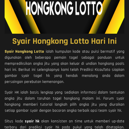
Syair Hongkong Lotto Hari Ini
Syair Hongkong Lotto
ialah kumpulan kode atau puisi bermotif yang
digunakan oleh beberapa pemain togel sebagai panduan untuk
memprediksikan angka jitu yang akan keluar di undian hongkong pools
hari ini. Berikut ini selengkapnya kami telah Prediksi KicauToto siapkan
gambar syair togel hk yang hendak menolong anda dalam
persaingan perebutan kemenangan.
Syair HK ialah basis lengkap yang sediakan informasi dalam tentukan
angka jitu dalam taruhan togel hongkong malam ini. Forum syair
hongkong memberi tutorial langkah pilih angka jitu yang diuraikan
setiap gambar syair dengan bocoran angka terbaik opsi team syair hk.
Situs kode
syair hk
akan konsisten on time untuk memberi up-date
terbaru dari prediksi syair hk pada pukul yang telah ditetapkan.