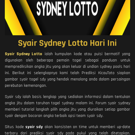
Syair Sydney Lotto Hari Ini
Syair Sydney Lotto
ialah kumpulan kode atau puisi bermotif yang
digunakan oleh beberapa pemain togel sebagai panduan untuk
memprediksikan angka jitu yang akan keluar di undian sydney pools hari
ini. Berikut ini selengkapnya kami telah Prediksi KicauToto siapkan
gambar syair togel sdy yang hendak menolong anda dalam persaingan
perebutan kemenangan.
Syair sdy ialah basis lengkap yang sediakan informasi dalam tentukan
angka jitu dalam taruhan togel sydney malam ini. Forum syair sydney
memberi tutorial langkah pilih angka jitu yang diuraikan setiap gambar
syair dengan bocoran angka terbaik opsi team syair sdy.
Situs kode
syair sdy
akan konsisten on time untuk memberi up-date
terbaru dari prediksi syair sdy pada pukul yang telah ditetapkan.