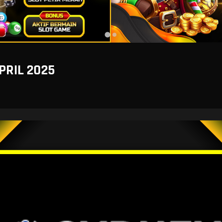
PRIL 2025