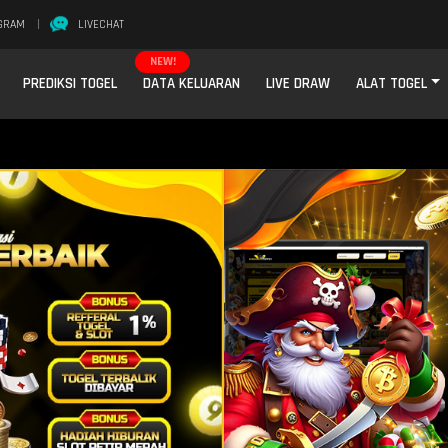
GRAM
LIVECHAT
PREDIKSI TOGEL
DATA KELUARAN
LIVE DRAW
ALAT TOGEL