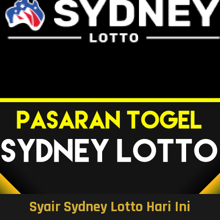
Syair Sydney Lotto Hari Ini