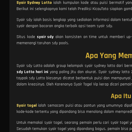
Syair Sydney Lotto
ialah kumpulan kode atau puisi bermotif yan
Berikut ini selengkapnya kami telah Prediksi KicauToto siapkan g
Syair sdy ialah basis lengkap yang sediakan informasi dalam tentu
syair dengan bocoran angka terbaik opsi team syair sdy.
Situs kode
syair sdy
akan konsisten on time untuk memberi up-da
memenangi taruhan sdy pools.
Apa Yang Memb
Syair sdy Lotto adalah group kelompok syair sydney lotto dari be
sdy Lotto hari ini
yang paling jitu dan akurat. Syair sydney lotto
taypak sdy Lotto biasanya dicatat berbentuk puisi dan mempunyai 
dalam kreasinya. Oleh Karenanya Syair Togel Vip kerap dicari pemain
Apa It
Syair togel
ialah semacam puisi atau pantun yang umumnya dipakai
kode-kode tertentu yang dipandang bisa menolong dalam mempredik
Untuk memakai syair togel, seorang pemain perlu cari syair togel 
Sesudah temukan syair togel yang dipandang bagus, pemain bisa pel