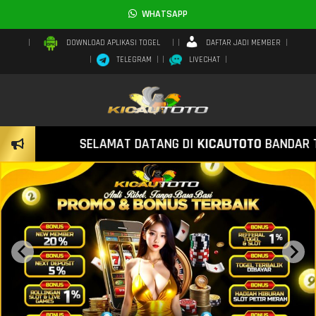
WHATSAPP
DAFTAR JADI MEMBER
DOWNLOAD APLIKASI TOGEL
TELEGRAM
LIVECHAT
SELAMAT DATANG DI
KICAUTOTO
BANDAR TOG