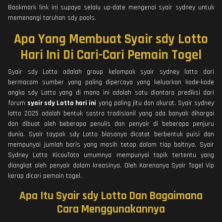
Bookmark link ini supaya selalu up-date mengenai syair sydney untuk
memenangi taruhan sdy pools.
Apa Yang Membuat Syair sdy Lotto
Hari Ini Di Cari-Cari Pemain Togel
Syair sdy Lotto adalah group kelompok syair sydney lotto dari
bermacam sumber yang paling dipercaya yang keluarkan kode-kode
angka sdy Lotto yang di mana ini adalah satu diantara prediksi dari
forum
syair sdy Lotto hari ini
yang paling jitu dan akurat. Syair sydney
lotto 2025 adalah bentuk sastra tradisionil yang ada banyak dihargai
dan dibuat oleh beberapa penulis dan penyair di beberapa penjuru
dunia. Syair taypak sdy Lotto biasanya dicatat berbentuk puisi dan
mempunyai jumlah baris yang masih tetap dalam tiap baitnya. Syair
Sydney Lotto KicauToto umumnya mempunyai topik tertentu yang
diangkat oleh penyair dalam kreasinya. Oleh Karenanya Syair Togel Vip
kerap dicari pemain togel.
Apa Itu Syair sdy Lotto Dan Bagaimana
Cara Menggunakannya