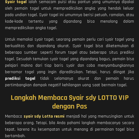
Syair togel
ialah semacam puisi atau pantun yang umumnya dipakai
oleh pemain togel untuk memprediksikan angka yang hendak keluar
pada undian togel. Syair togel ini umumnya berisi petuah, ramalan, atau
kode-kode tertentu yang dipandang bisa menolong dalam
memprediksikan angka togel.
Untuk memakai syair togel, seorang pemain perlu cari syair togel yang
berkualitas dan dipandang akurat. Syair togel bisa diketemukan di
beberapa sumber seperti forum togel atau beberapa situs prediksi
togel. Sesudah temukan syair togel yang dipandang bagus, pemain bisa
pelajari makna dari tiap baris syair dan coba menyambungkannya
bernomor togel yang ingin diprediksikan. Tetapi, harus diingat jika
prediksi togel
tidak selamanya akurat dan pemain harus
pertimbangkan dampak negatif kehilangan uang saat bermain togel.
Langkah Membaca Syair sdy LOTTO VIP
dengan Pas
Membaca
syair sdy Lotto resmi
menjadi hal yang memusingkan untuk
beberapa orang. Tetapi, bila Anda pahami langkah membacanya secara
tepat, karena itu kesempatan untuk menang di permainan togel bisa
bertambah.