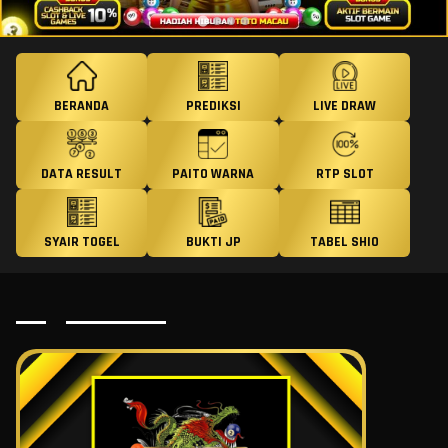
BERANDA
PREDIKSI
LIVE DRAW
DATA RESULT
PAITO WARNA
RTP SLOT
SYAIR TOGEL
BUKTI JP
TABEL SHIO