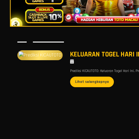
KELUARAN TOGEL HARI I
Prediksi KICAUTOTO: Keluaran Togel Hari Ini, 
Lihat selengkapnya