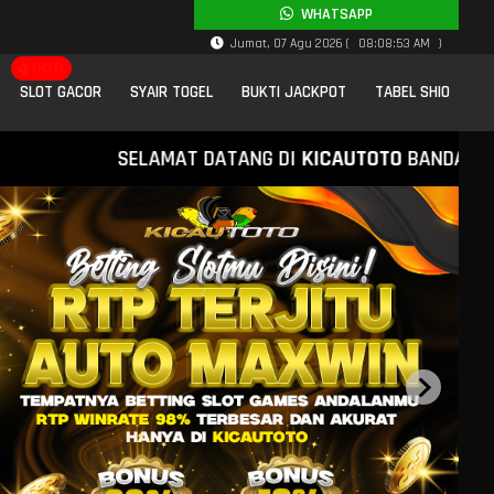
WHATSAPP
Jumat, 07 Agu 2026 (
08:08:53 AM
)
SLOT GACOR
SYAIR TOGEL
BUKTI JACKPOT
TABEL SHIO
SELAMAT DATANG DI
KICAUTOTO
BANDAR TOGEL