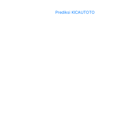
Copyright © 2014 - 2026
Prediksi KICAUTOTO
, All Rights Reserved.