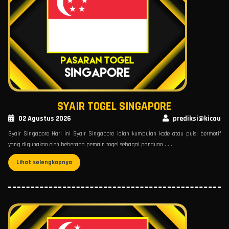
SYAIR TOGEL SINGAPORE
02 Agustus 2026
prediksi@kicau
Syair Singapore Hari Ini Syair Singapore ialah kumpulan kode atau puisi bermotif
yang digunakan oleh beberapa pemain togel sebagai panduan . . .
Lihat selengkapnya