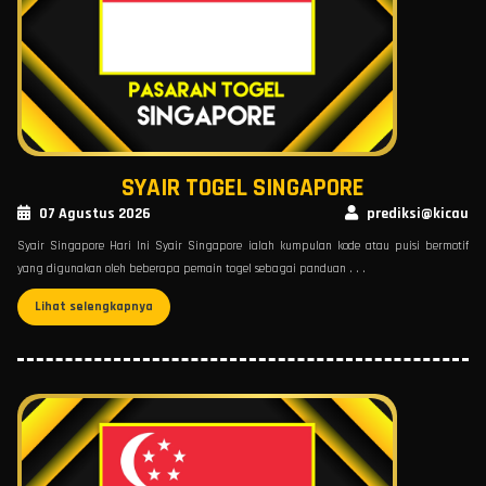
SYAIR TOGEL SINGAPORE
07 Agustus 2026
prediksi@kicau
Syair Singapore Hari Ini Syair Singapore ialah kumpulan kode atau puisi bermotif
yang digunakan oleh beberapa pemain togel sebagai panduan . . .
Lihat selengkapnya