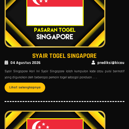
SYAIR TOGEL SINGAPORE
04 Agustus 2026
prediksi@kicau
Syair Singapore Hari Ini Syair Singapore ialah kumpulan kode atau puisi bermotif
yang digunakan oleh beberapa pemain togel sebagai panduan . . .
Lihat selengkapnya