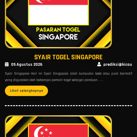
SYAIR TOGEL SINGAPORE
05 Agustus 2026
prediksi@kicau
Syair Singapore Hari Ini Syair Singapore ialah kumpulan kode atau puisi bermotif
yang digunakan oleh beberapa pemain togel sebagai panduan . . .
Lihat selengkapnya