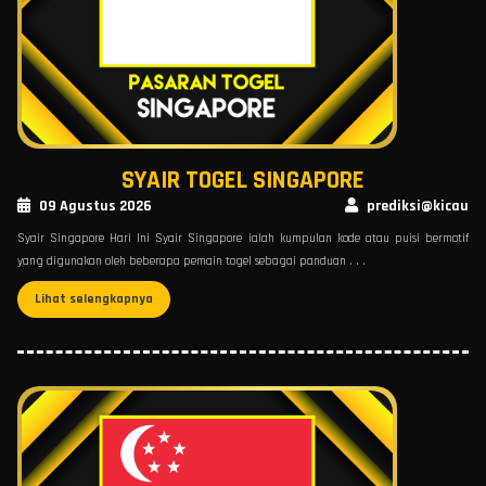
SYAIR TOGEL SINGAPORE
09 Agustus 2026
prediksi@kicau
Syair Singapore Hari Ini Syair Singapore ialah kumpulan kode atau puisi bermotif
yang digunakan oleh beberapa pemain togel sebagai panduan . . .
Lihat selengkapnya