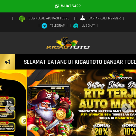
WHATSAPP
DAFTAR JADI MEMBER
DOWNLOAD APLIKASI TOGEL
TELEGRAM
LIVECHAT
SELAMAT DATANG DI
KICAUTOTO
BANDAR TOGEL ON