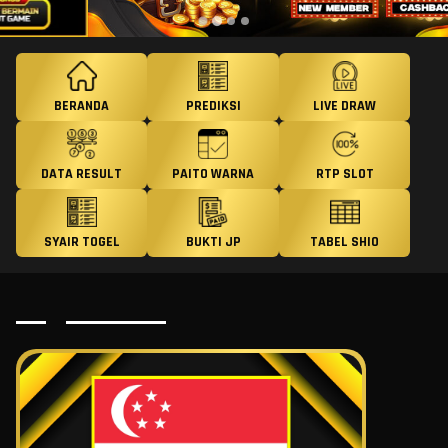
BERANDA
PREDIKSI
LIVE DRAW
DATA RESULT
PAITO WARNA
RTP SLOT
SYAIR TOGEL
BUKTI JP
TABEL SHIO