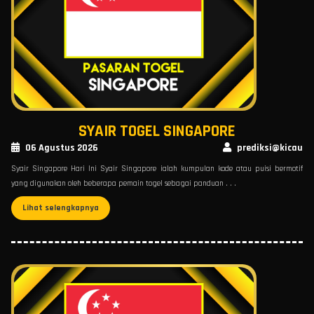
SYAIR TOGEL SINGAPORE
06 Agustus 2026
prediksi@kicau
Syair Singapore Hari Ini Syair Singapore ialah kumpulan kode atau puisi bermotif
yang digunakan oleh beberapa pemain togel sebagai panduan . . .
Lihat selengkapnya