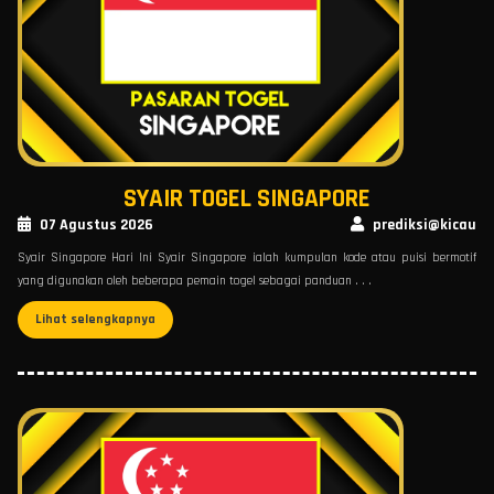
SYAIR TOGEL SINGAPORE
07 Agustus 2026
prediksi@kicau
Syair Singapore Hari Ini Syair Singapore ialah kumpulan kode atau puisi bermotif
yang digunakan oleh beberapa pemain togel sebagai panduan . . .
Lihat selengkapnya