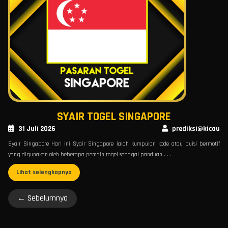
SYAIR TOGEL SINGAPORE
31 Juli 2026
prediksi@kicau
Syair Singapore Hari Ini Syair Singapore ialah kumpulan kode atau puisi bermotif
yang digunakan oleh beberapa pemain togel sebagai panduan . . .
Lihat selengkapnya
← Sebelumnya