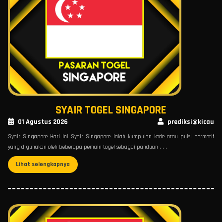
SYAIR TOGEL SINGAPORE
01 Agustus 2026
prediksi@kicau
Syair Singapore Hari Ini Syair Singapore ialah kumpulan kode atau puisi bermotif
yang digunakan oleh beberapa pemain togel sebagai panduan . . .
Lihat selengkapnya