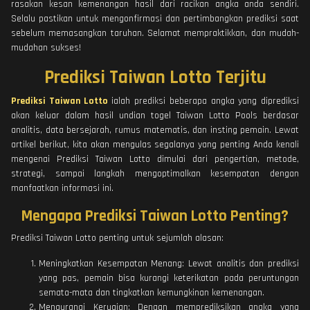
rasakan kesan kemenangan hasil dari racikan angka anda sendiri.
Selalu pastikan untuk mengonfirmasi dan pertimbangkan prediksi saat
sebelum memasangkan taruhan. Selamat mempraktikkan, dan mudah-
mudahan sukses!
Prediksi Taiwan Lotto Terjitu
Prediksi Taiwan Lotto
ialah prediksi beberapa angka yang diprediksi
akan keluar dalam hasil undian togel Taiwan Lotto Pools berdasar
analitis, data bersejarah, rumus matematis, dan insting pemain. Lewat
artikel berikut, kita akan mengulas segalanya yang penting Anda kenali
mengenai Prediksi Taiwan Lotto dimulai dari pengertian, metode,
strategi, sampai langkah mengoptimalkan kesempatan dengan
manfaatkan informasi ini.
Mengapa Prediksi Taiwan Lotto Penting?
Prediksi Taiwan Lotto penting untuk sejumlah alasan:
Meningkatkan Kesempatan Menang: Lewat analitis dan prediksi
yang pas, pemain bisa kurangi keterikatan pada peruntungan
semata-mata dan tingkatkan kemungkinan kemenangan.
Mengurangi Kerugian: Dengan memprediksikan angka yang