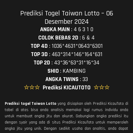
Prediksi Togel Taiwan Lotto – 06
Desember 2024
ANGKA MAIN
:
4 6 3 1 0
COLOK BEBAS 2D
:
6 & 4
TOP 4D
:
1036*4631*0643*6301
TOP 3D
:
463*314*146*164*631
TOP 2D
:
43*36*63*31*16*34
SHIO
:
KAMBING
ANGKA TWINS
:
33
☆☆☆
Prediksi KICAUTOTO
☆☆☆
Prediksi togel Taiwan Lotto
yang disiapkan oleh Prediksi KicauToto di
tabel di atas bisa anda analisis memakai lagi rumus individu anda
untuk membuat angka jitu dan akurat. Gabungkan angka prediksi itu
dengan syair yang ada di situs Prediksi KicauToto untuk memperoleh
angka jitu yang unik. Dengan sedikit usaha dan analitis, anda dapat