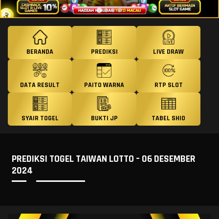
BERANDA
PREDIKSI
LIVE DRAW
DATA RESULT
PAITO WARNA
RTP SLOT
SYAIR TOGEL
BUKTI JP
TABEL SHIO
PREDIKSI TOGEL TAIWAN LOTTO – 06 DESEMBER
2024