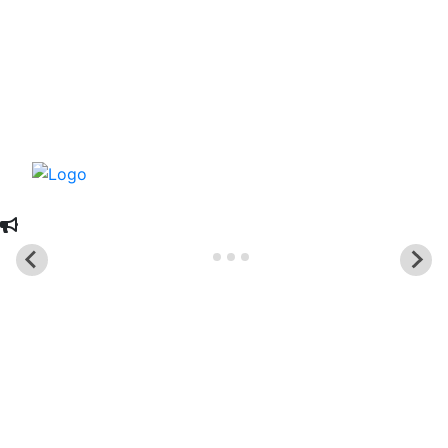
Whatsapp
Daftar Jadi
Download
Member
Telegram
Livechat
Aplikasi Togel
SELAMAT DATANG DI
KICAUTOTO
BANDAR T
Beranda
Prediksi
Live
Data
Paito
RTP
Syair
Draw
Result
Warna
Slot
Togel
PREDIKSI TOGEL TAIWAN LOTTO – 10