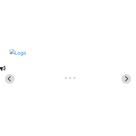
Whatsapp
Daftar Jadi
Download
Member
Telegram
Livechat
Aplikasi Togel
SELAMAT DATANG DI
KICAUTOTO
BANDAR T
Beranda
Prediksi
Live
Data
Paito
RTP
Syair
Draw
Result
Warna
Slot
Togel
PREDIKSI TOGEL TAIWAN LOTTO – 23