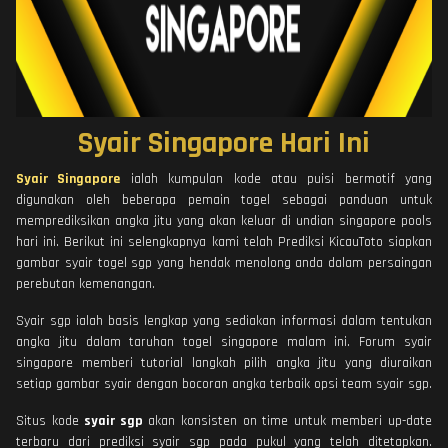
Syair Singapore Hari Ini
Syair Singapore
ialah kumpulan kode atau puisi bermotif yang
digunakan oleh beberapa pemain togel sebagai panduan untuk
memprediksikan angka jitu yang akan keluar di undian singapore pools
hari ini. Berikut ini selengkapnya kami telah Prediksi KicauToto siapkan
gambar syair togel sgp yang hendak menolong anda dalam persaingan
perebutan kemenangan.
Syair sgp ialah basis lengkap yang sediakan informasi dalam tentukan
angka jitu dalam taruhan togel singapore malam ini. Forum syair
singapore memberi tutorial langkah pilih angka jitu yang diuraikan
setiap gambar syair dengan bocoran angka terbaik opsi team syair sgp.
Situs kode
syair sgp
akan konsisten on time untuk memberi up-date
terbaru dari prediksi syair sgp pada pukul yang telah ditetapkan.