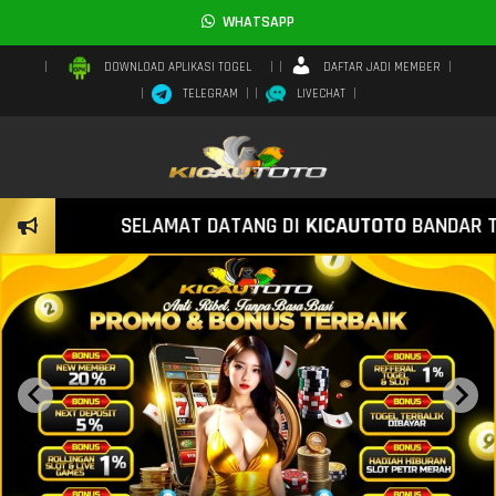
WHATSAPP
DAFTAR JADI MEMBER
DOWNLOAD APLIKASI TOGEL
TELEGRAM
LIVECHAT
SELAMAT DATANG DI
KICAUTOTO
BANDAR TOGE