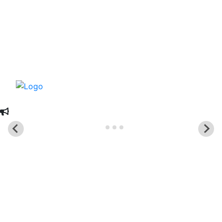
Whatsapp
Daftar Jadi
Download
Member
Telegram
Livechat
Aplikasi Togel
SELAMAT DATANG DI
KICAUTOTO
BANDAR 
Beranda
Prediksi
Live
Data
Paito
RTP
Syair
Draw
Result
Warna
Slot
Togel
SYAIR TOGEL SINGAPORE – 13