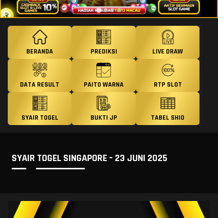
BERANDA
PREDIKSI
LIVE DRAW
DATA RESULT
PAITO WARNA
RTP SLOT
SYAIR TOGEL
BUKTI JP
TABEL SHIO
SYAIR TOGEL SINGAPORE – 23 JUNI 2025