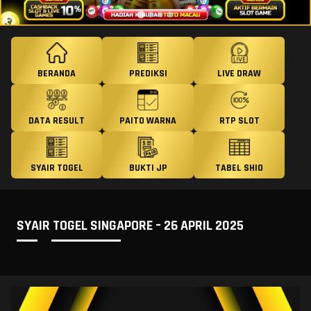
BERANDA
PREDIKSI
LIVE DRAW
DATA RESULT
PAITO WARNA
RTP SLOT
SYAIR TOGEL
BUKTI JP
TABEL SHIO
SYAIR TOGEL SINGAPORE – 26 APRIL 2025